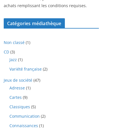
achats remplissant les conditions requises.
Catégories médiathèque
1
Non classé
1
p
3
CD
3
r
p
1
Jazz
1
o
r
p
d
2
Variété française
2
o
r
u
p
d
o
i
4
Jeux de société
47
r
u
d
t
7
o
i
1
Adresse
1
u
p
d
t
p
i
9
Cartes
9
r
u
s
r
t
p
o
i
o
5
Classiques
5
r
d
t
d
p
o
u
2
Communication
2
s
u
r
d
i
p
i
o
1
Connaissances
1
u
t
r