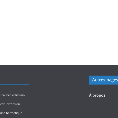
Autres page
n
À propos
calibre
colissimo
edh
extension
lune hermétique