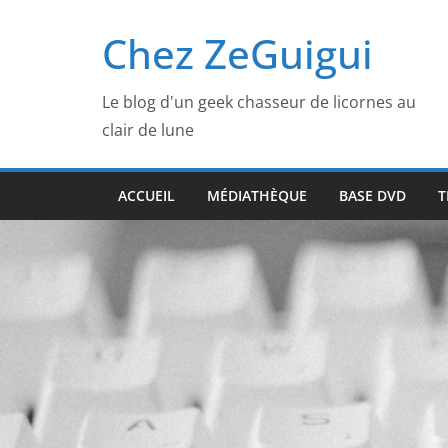
Passer
Chez ZeGuigui
au
contenu
Le blog d'un geek chasseur de licornes au
clair de lune
ACCUEIL
MÉDIATHÈQUE
BASE DVD
T