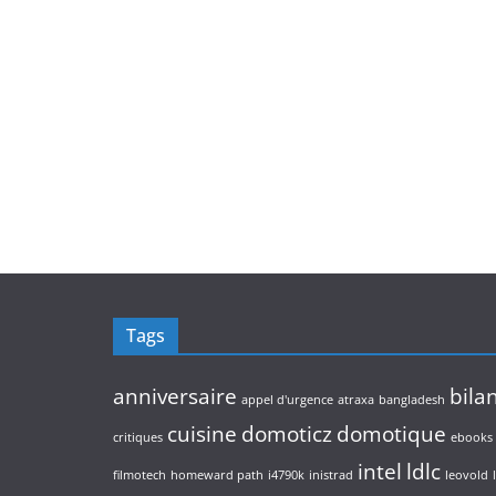
Tags
anniversaire
bila
appel d'urgence
atraxa
bangladesh
cuisine
domoticz
domotique
critiques
ebooks
intel
ldlc
filmotech
homeward path
i4790k
inistrad
leovold