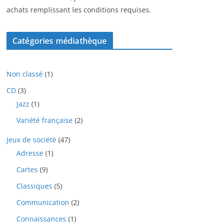
achats remplissant les conditions requises.
Catégories médiathèque
1
Non classé
1
p
3
CD
3
r
p
1
Jazz
1
o
r
p
d
2
Variété française
2
o
r
u
p
d
o
i
4
Jeux de société
47
r
u
d
t
7
o
i
1
Adresse
1
u
p
d
t
p
i
9
Cartes
9
r
u
s
r
t
p
o
i
o
5
Classiques
5
r
d
t
d
p
o
u
2
Communication
2
s
u
r
d
i
p
i
o
1
Connaissances
1
u
t
r