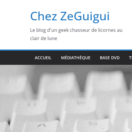
Passer
Chez ZeGuigui
au
contenu
Le blog d'un geek chasseur de licornes au
clair de lune
ACCUEIL
MÉDIATHÈQUE
BASE DVD
T