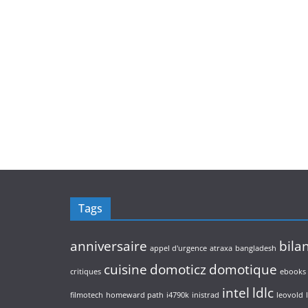
Tags
anniversaire
bila
appel d'urgence
atraxa
bangladesh
cuisine
domoticz
domotique
critiques
ebooks
intel
ldlc
filmotech
homeward path
i4790k
inistrad
leovold