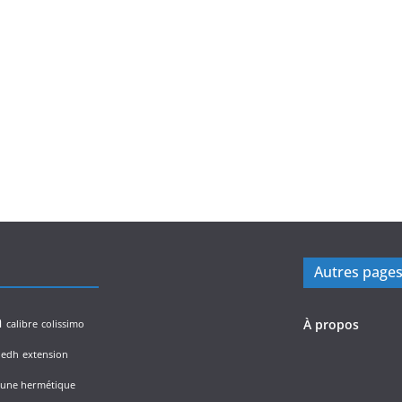
Autres page
n
À propos
calibre
colissimo
edh
extension
lune hermétique