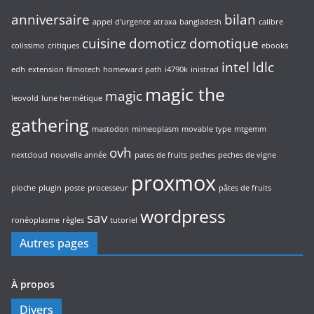
anniversaire
bilan
appel d'urgence
atraxa
bangladesh
calibre
cuisine
domoticz
domotique
colissimo
critiques
ebooks
intel
ldlc
edh
extension
filmotech
homeward path
i4790k
inistrad
magic the
magic
leovold
lune hermétique
gathering
mastodon
mimeoplasm
movable type
mtgemm
ovh
nextcloud
nouvelle année
pates de fruits
peches
peches de vigne
proxmox
pioche
plugin
poste
processeur
pâtes de fruits
wordpress
sav
ronéoplasme
règles
tutoriel
Autres pages
À propos
Divers