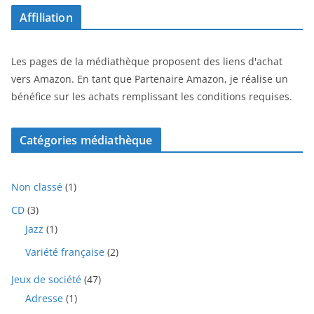
Affiliation
Les pages de la médiathèque proposent des liens d'achat
vers Amazon. En tant que Partenaire Amazon, je réalise un
bénéfice sur les achats remplissant les conditions requises.
Catégories médiathèque
1
Non classé
1
p
3
CD
3
r
p
1
Jazz
1
o
r
p
d
2
Variété française
2
o
r
u
p
d
o
i
4
Jeux de société
47
r
u
d
t
7
o
i
1
Adresse
1
u
p
d
t
p