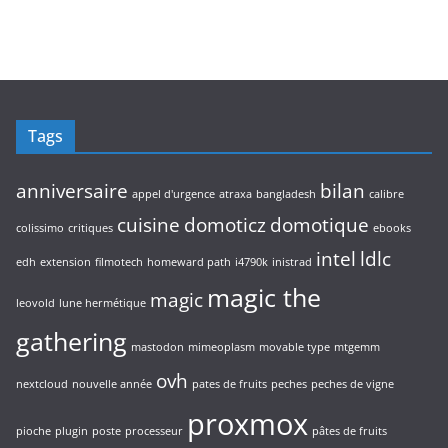
t
u
p
t
o
s
i
r
s
d
t
o
u
s
d
i
u
t
i
s
Tags
t
s
anniversaire
bilan
appel d'urgence
atraxa
bangladesh
calibre
cuisine
domoticz
domotique
colissimo
critiques
ebooks
intel
ldlc
edh
extension
filmotech
homeward path
i4790k
inistrad
magic the
magic
leovold
lune hermétique
gathering
mastodon
mimeoplasm
movable type
mtgemm
ovh
nextcloud
nouvelle année
pates de fruits
peches
peches de vigne
proxmox
pioche
plugin
poste
processeur
pâtes de fruits