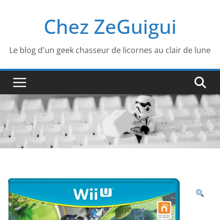
Passer
Chez ZeGuigui
au
contenu
Le blog d'un geek chasseur de licornes au clair de lune