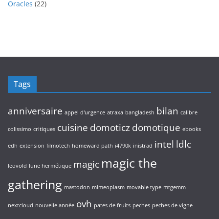
s
2
u
Oracles
22
p
i
d
2
i
r
t
u
p
t
o
s
i
r
s
d
t
o
u
s
d
i
u
t
i
s
Tags
t
s
anniversaire
bilan
appel d'urgence
atraxa
bangladesh
calibre
cuisine
domoticz
domotique
colissimo
critiques
ebooks
intel
ldlc
edh
extension
filmotech
homeward path
i4790k
inistrad
magic the
magic
leovold
lune hermétique
gathering
mastodon
mimeoplasm
movable type
mtgemm
ovh
nextcloud
nouvelle année
pates de fruits
peches
peches de vigne