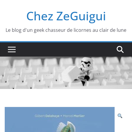
Passer
Chez ZeGuigui
au
contenu
Le blog d'un geek chasseur de licornes au clair de lune