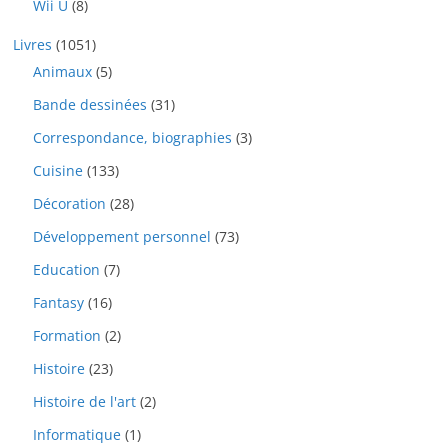
o
8
u
Wii U
8
t
u
p
d
p
i
s
i
r
u
1
Livres
1051
r
t
t
o
i
0
o
s
5
Animaux
5
s
d
t
5
d
p
u
3
Bande dessinées
31
s
1
u
r
i
1
p
i
o
3
Correspondance, biographies
3
t
p
r
t
d
p
s
r
o
1
Cuisine
133
s
u
r
o
d
3
i
o
2
Décoration
28
d
u
3
t
d
8
u
i
p
7
Développement personnel
73
s
u
p
i
t
r
3
i
r
7
Education
7
t
s
o
p
t
o
p
s
d
r
1
Fantasy
16
s
d
r
u
o
6
u
o
2
Formation
2
i
d
p
i
d
p
t
u
r
2
Histoire
23
t
u
r
s
i
o
3
s
i
o
2
Histoire de l'art
2
t
d
p
t
d
p
s
u
r
1
Informatique
1
s
u
r