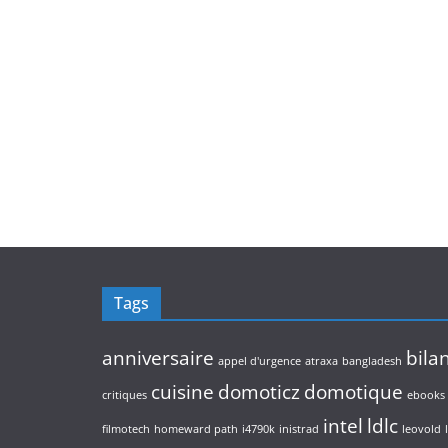
Tags
anniversaire
bila
appel d'urgence
atraxa
bangladesh
cuisine
domoticz
domotique
critiques
ebooks
intel
ldlc
filmotech
homeward path
i4790k
inistrad
leovold