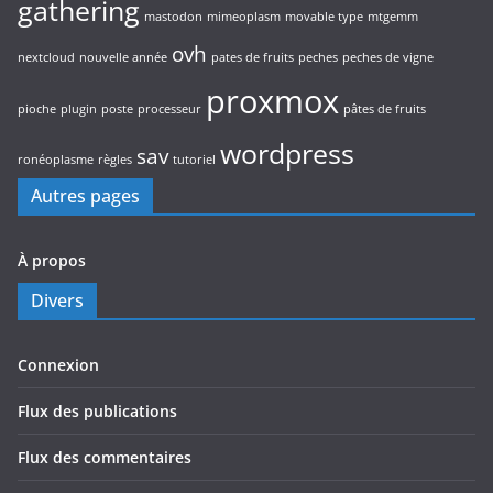
gathering
mastodon
mimeoplasm
movable type
mtgemm
ovh
nextcloud
nouvelle année
pates de fruits
peches
peches de vigne
proxmox
pioche
plugin
poste
processeur
pâtes de fruits
wordpress
sav
ronéoplasme
règles
tutoriel
Autres pages
À propos
Divers
Connexion
Flux des publications
Flux des commentaires