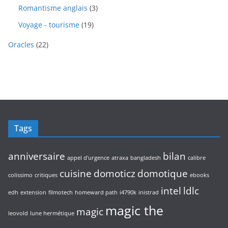
p
i
r
3
Romantisme anglais
3
t
u
r
t
o
p
s
i
o
1
Voyage - tourisme
19
s
d
r
t
d
9
u
o
s
2
u
Oracles
22
p
i
d
2
i
r
t
u
p
t
o
s
i
r
s
d
t
o
u
s
d
i
u
t
i
s
Tags
t
s
anniversaire
bilan
appel d'urgence
atraxa
bangladesh
calibre
cuisine
domoticz
domotique
colissimo
critiques
ebooks
intel
ldlc
edh
extension
filmotech
homeward path
i4790k
inistrad
magic the
magic
leovold
lune hermétique