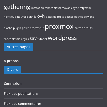
gathering
mastodon
mimeoplasm
movable type
mtgemm
ovh
nextcloud
nouvelle année
pates de fruits
peches
peches de vigne
proxmox
pioche
plugin
poste
processeur
pâtes de fruits
wordpress
sav
ronéoplasme
règles
tutoriel
Autres pages
À propos
Divers
Connexion
Flux des publications
Flux des commentaires