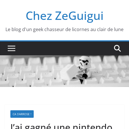
Passer
Chez ZeGuigui
au
contenu
Le blog d'un geek chasseur de licornes au clair de lune
CA S'ARROSE !
J’ai gagné une nintendo