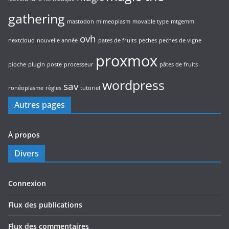
gathering
mastodon
mimeoplasm
movable type
mtgemm
ovh
nextcloud
nouvelle année
pates de fruits
peches
peches de vigne
proxmox
pioche
plugin
poste
processeur
pâtes de fruits
wordpress
sav
ronéoplasme
règles
tutoriel
Autres pages
À propos
Divers
Connexion
Flux des publications
Flux des commentaires