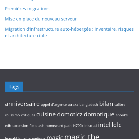
Premières migrations
Mise en place du nouveau serveur
Migration d’infrastructure auto-hébergée : inventaire, risques
et architecture cible
Tags
anniversaire
bilan
appel d'urgence
atraxa
bangladesh
calibre
cuisine
domoticz
domotique
colissimo
critiques
ebooks
intel
ldlc
edh
extension
filmotech
homeward path
i4790k
inistrad
magic the
magic
leovold
lune hermétique