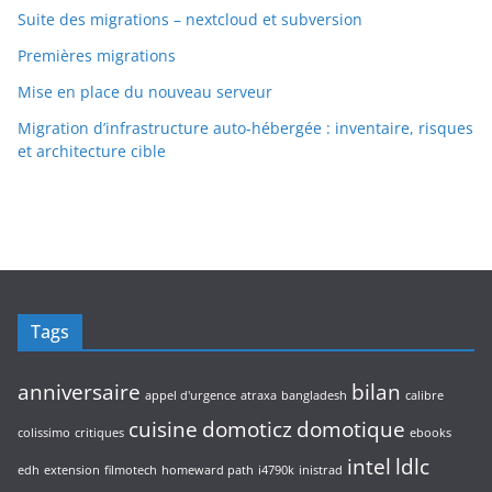
Suite des migrations – nextcloud et subversion
Premières migrations
Mise en place du nouveau serveur
Migration d’infrastructure auto-hébergée : inventaire, risques
et architecture cible
Tags
anniversaire
bilan
appel d'urgence
atraxa
bangladesh
calibre
cuisine
domoticz
domotique
colissimo
critiques
ebooks
intel
ldlc
edh
extension
filmotech
homeward path
i4790k
inistrad