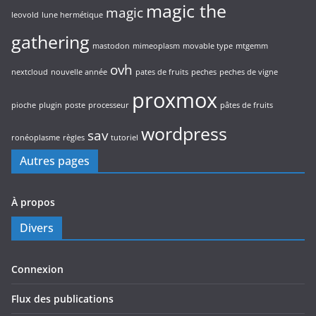
magic the
magic
leovold
lune hermétique
gathering
mastodon
mimeoplasm
movable type
mtgemm
ovh
nextcloud
nouvelle année
pates de fruits
peches
peches de vigne
proxmox
pioche
plugin
poste
processeur
pâtes de fruits
wordpress
sav
ronéoplasme
règles
tutoriel
Autres pages
À propos
Divers
Connexion
Flux des publications