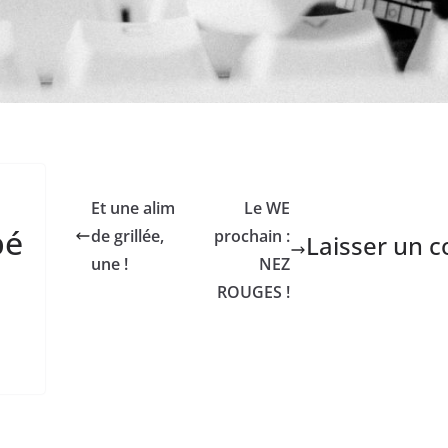
Et une alim
Le WE
pé
de grillée,
prochain :
Laisser un 
une !
NEZ
ROUGES !