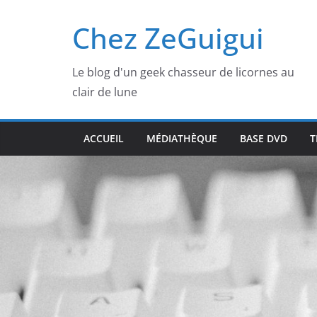
Passer
Chez ZeGuigui
au
contenu
Le blog d'un geek chasseur de licornes au
clair de lune
ACCUEIL
MÉDIATHÈQUE
BASE DVD
T