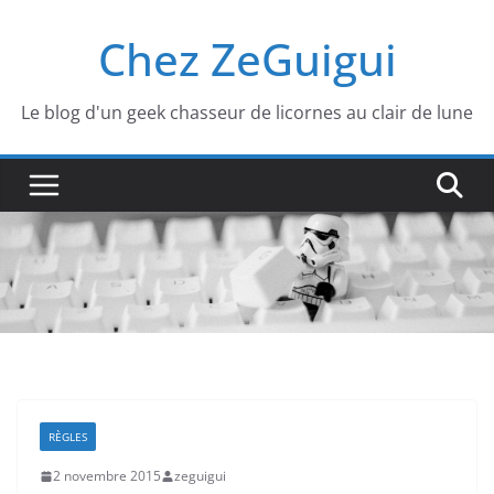
Passer
Chez ZeGuigui
au
contenu
Le blog d'un geek chasseur de licornes au clair de lune
RÈGLES
2 novembre 2015
zeguigui