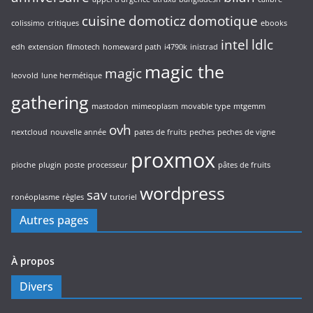
cuisine
domoticz
domotique
colissimo
critiques
ebooks
intel
ldlc
edh
extension
filmotech
homeward path
i4790k
inistrad
magic the
magic
leovold
lune hermétique
gathering
mastodon
mimeoplasm
movable type
mtgemm
ovh
nextcloud
nouvelle année
pates de fruits
peches
peches de vigne
proxmox
pioche
plugin
poste
processeur
pâtes de fruits
wordpress
sav
ronéoplasme
règles
tutoriel
Autres pages
À propos
Divers