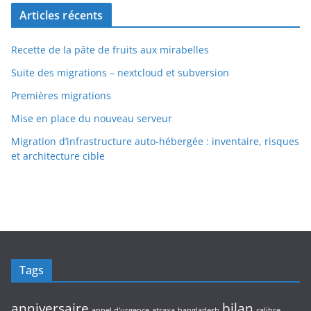
Articles récents
Recette de la pâte de fruits aux mirabelles
Suite des migrations – nextcloud et subversion
Premières migrations
Mise en place du nouveau serveur
Migration d’infrastructure auto-hébergée : inventaire, risques
et architecture cible
Tags
anniversaire
bilan
appel d'urgence
atraxa
bangladesh
calibre