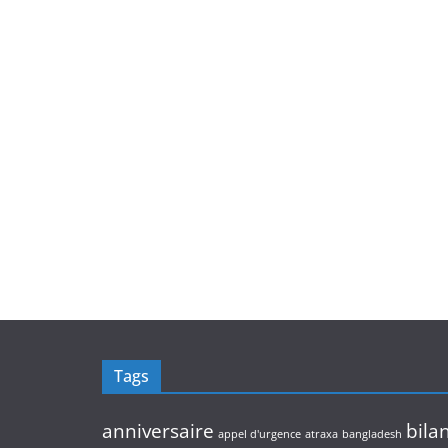
Tags
anniversaire
bila
appel d'urgence
atraxa
bangladesh