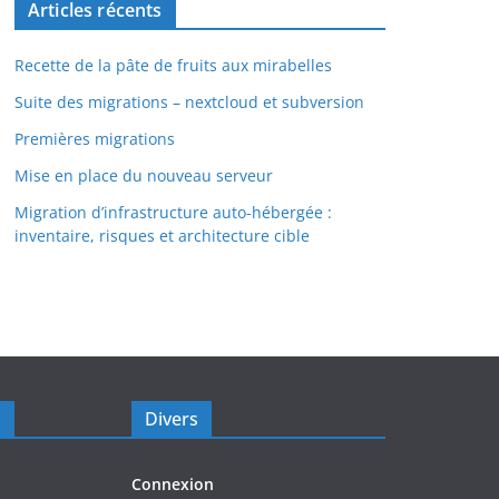
Articles récents
Recette de la pâte de fruits aux mirabelles
Suite des migrations – nextcloud et subversion
Premières migrations
Mise en place du nouveau serveur
Migration d’infrastructure auto-hébergée :
inventaire, risques et architecture cible
s
Divers
Connexion