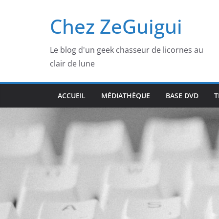
Passer
Chez ZeGuigui
au
contenu
Le blog d'un geek chasseur de licornes au
clair de lune
ACCUEIL
MÉDIATHÈQUE
BASE DVD
T