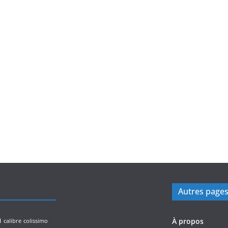
Autres page
n
À propos
calibre
colissimo