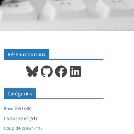
Réseaux sociaux
Bluesky
GitHub
Facebook
LinkedIn
Catégories
Base DVD
(36)
Ca s'arrose !
(51)
Coup de coeur
(11)