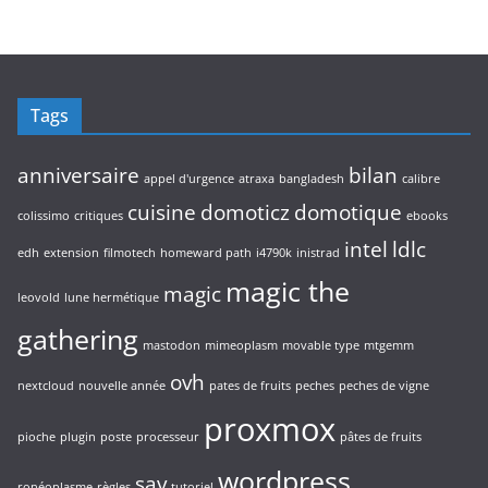
Tags
anniversaire
bilan
appel d'urgence
atraxa
bangladesh
calibre
cuisine
domoticz
domotique
colissimo
critiques
ebooks
intel
ldlc
edh
extension
filmotech
homeward path
i4790k
inistrad
magic the
magic
leovold
lune hermétique
gathering
mastodon
mimeoplasm
movable type
mtgemm
ovh
nextcloud
nouvelle année
pates de fruits
peches
peches de vigne
proxmox
pioche
plugin
poste
processeur
pâtes de fruits
wordpress
sav
ronéoplasme
règles
tutoriel