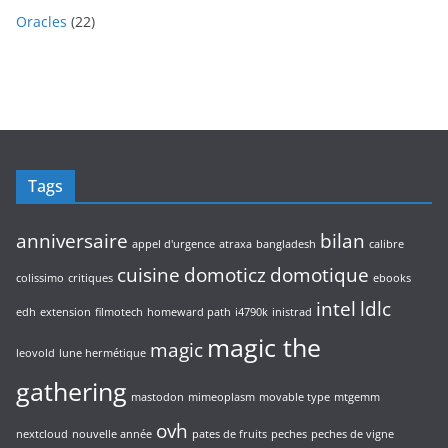
9
u
o
s
2
u
Oracles
22
p
i
d
2
i
r
t
u
p
t
o
s
i
r
s
d
t
o
u
s
d
i
u
t
i
s
Tags
t
s
anniversaire
bilan
appel d'urgence
atraxa
bangladesh
calibre
cuisine
domoticz
domotique
colissimo
critiques
ebooks
intel
ldlc
edh
extension
filmotech
homeward path
i4790k
inistrad
magic the
magic
leovold
lune hermétique
gathering
mastodon
mimeoplasm
movable type
mtgemm
ovh
nextcloud
nouvelle année
pates de fruits
peches
peches de vigne