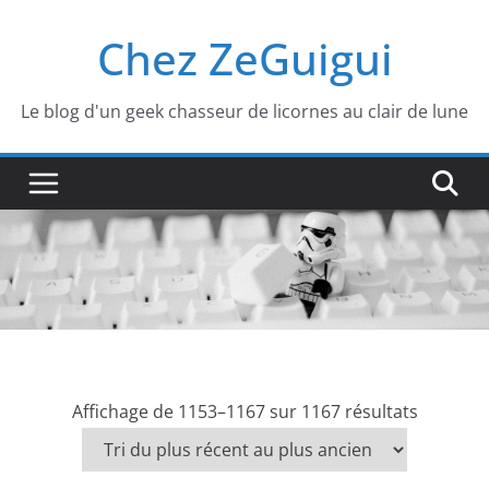
Passer
Chez ZeGuigui
au
contenu
Le blog d'un geek chasseur de licornes au clair de lune
T
Affichage de 1153–1167 sur 1167 résultats
r
i