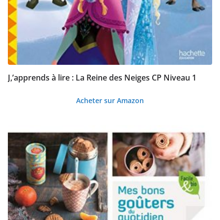
l
u
s
a
n
c
J,’apprends à lire : La Reine des Neiges CP Niveau 1
i
Acheter sur Amazon
e
n