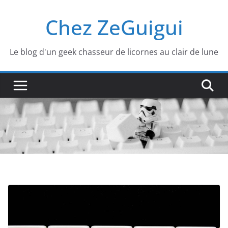
Passer
Chez ZeGuigui
au
contenu
Le blog d'un geek chasseur de licornes au clair de lune