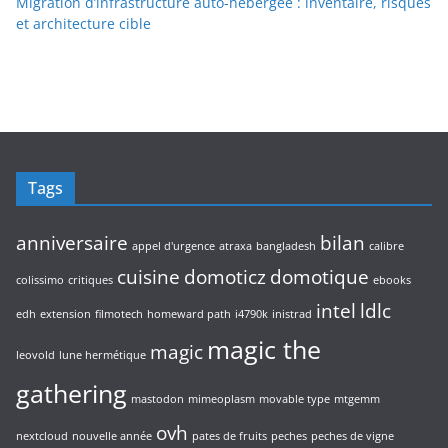
Migration d’infrastructure auto-hébergée : inventaire, risques
et architecture cible
Tags
anniversaire
bilan
appel d'urgence
atraxa
bangladesh
calibre
cuisine
domoticz
domotique
colissimo
critiques
ebooks
intel
ldlc
edh
extension
filmotech
homeward path
i4790k
inistrad
magic the
magic
leovold
lune hermétique
gathering
mastodon
mimeoplasm
movable type
mtgemm
ovh
nextcloud
nouvelle année
pates de fruits
peches
peches de vigne