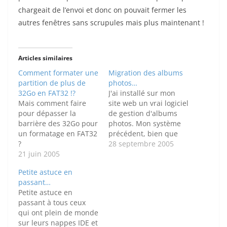
chargeait de l’envoi et donc on pouvait fermer les
autres fenêtres sans scrupules mais plus maintenant !
Articles similaires
Comment formater une
Migration des albums
partition de plus de
photos…
32Go en FAT32 !?
J'ai installé sur mon
Mais comment faire
site web un vrai logiciel
pour dépasser la
de gestion d'albums
barrière des 32Go pour
photos. Mon système
un formatage en FAT32
précédent, bien que
?
pratique car rapide,
28 septembre 2005
21 juin 2005
montrait trop ses
limites. Ce nouveau
Petite astuce en
système permet de
passant…
faire plein de choses
Petite astuce en
fort sympatiques
passant à tous ceux
(laisser des
qui ont plein de monde
commentaires par
sur leurs nappes IDE et
exemple - il suffit juste