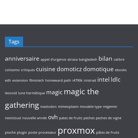
Tags
anniversaire
bilan
appel d'urgence
atraxa
bangladesh
calibre
cuisine
domoticz
domotique
colissimo
critiques
ebooks
intel
ldlc
edh
extension
filmotech
homeward path
i4790k
inistrad
magic the
magic
leovold
lune hermétique
gathering
mastodon
mimeoplasm
movable type
mtgemm
ovh
nextcloud
nouvelle année
pates de fruits
peches
peches de vigne
proxmox
pioche
plugin
poste
processeur
pâtes de fruits