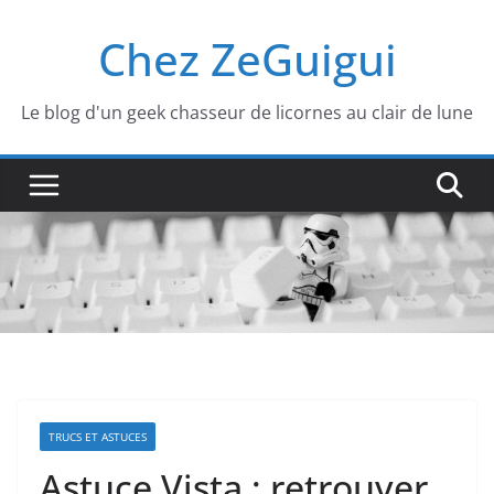
Passer
Chez ZeGuigui
au
contenu
Le blog d'un geek chasseur de licornes au clair de lune
TRUCS ET ASTUCES
Astuce Vista : retrouver