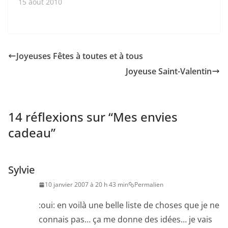
plus du tout de vie sur
15 août 2010
dans…
le site. Ces dernières
semaines ont été
l'occasion de mettre en
place un certain
nombre de dispositifs
Joyeuses Fêtes à toutes et à tous
permettant de "micro-
Joyeuse Saint-Valentin
interagir" sur le site…
14 réflexions sur “
Mes envies
cadeau
”
Sylvie
10 janvier 2007 à 20 h 43 min
Permalien
:oui: en voilà une belle liste de choses que je ne
connais pas… ça me donne des idées… je vais