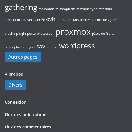
gathering
mastodon
mimeoplasm
movable type
mtgemm
ovh
nextcloud
nouvelle année
pates de fruits
peches
peches de vigne
proxmox
pioche
plugin
poste
processeur
pâtes de fruits
wordpress
sav
ronéoplasme
règles
tutoriel
Autres pages
À propos
Divers
Connexion
Flux des publications
Flux des commentaires