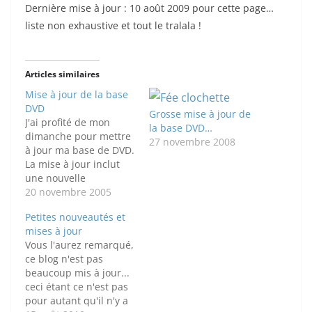
Dernière mise à jour : 10 août 2009 pour cette page…
liste non exhaustive et tout le tralala !
Articles similaires
Mise à jour de la base
DVD
Grosse mise à jour de
J'ai profité de mon
la base DVD…
dimanche pour mettre
27 novembre 2008
à jour ma base de DVD.
La mise à jour inclut
une nouvelle
fonctionnalité
20 novembre 2005
demandée à
Petites nouveautés et
l'unanimité par une
mises à jour
personne mais qui
Vous l'aurez remarqué,
devrait servir à plus de
ce blog n'est pas
monde : la liste des
beaucoup mis à jour...
nouveautés. Cette liste
ceci étant ce n'est pas
inclut les 20 derniers
pour autant qu'il n'y a
DVD que j'ai référencé