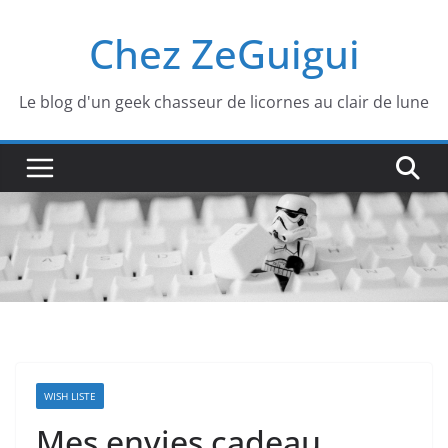
Passer
Chez ZeGuigui
au
contenu
Le blog d'un geek chasseur de licornes au clair de lune
WISH LISTE
Mes envies cadeau