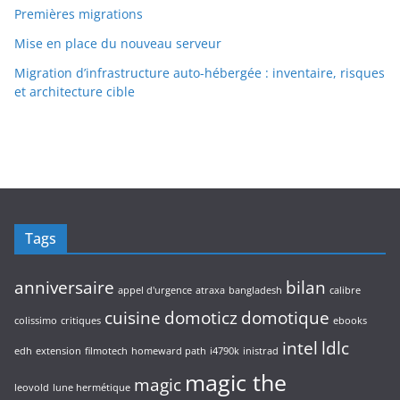
Premières migrations
Mise en place du nouveau serveur
Migration d’infrastructure auto-hébergée : inventaire, risques
et architecture cible
Tags
anniversaire
bilan
appel d'urgence
atraxa
bangladesh
calibre
cuisine
domoticz
domotique
colissimo
critiques
ebooks
intel
ldlc
edh
extension
filmotech
homeward path
i4790k
inistrad
magic the
magic
leovold
lune hermétique