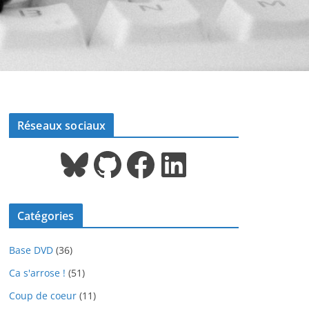
Réseaux sociaux
Bluesky
GitHub
Facebook
LinkedIn
Catégories
Base DVD
(36)
Ca s'arrose !
(51)
Coup de coeur
(11)