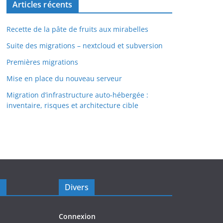
Articles récents
Recette de la pâte de fruits aux mirabelles
Suite des migrations – nextcloud et subversion
Premières migrations
Mise en place du nouveau serveur
Migration d’infrastructure auto-hébergée :
inventaire, risques et architecture cible
s
Divers
Connexion