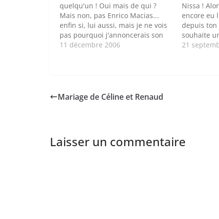
quelqu'un ! Oui mais de qui ?
Nissa ! Alo
Mais non, pas Enrico Macias...
encore eu l
enfin si, lui aussi, mais je ne vois
depuis ton 
pas pourquoi j'annoncerais son
souhaite un
anniversaire ici ?! Comment ça je
11 décembre 2006
!
21 septemb
suis en train de meubler ? Oui
bon, un peu, j'admet... Alors
j'arrête là le suspens…
Mariage de Céline et Renaud
Laisser un commentaire