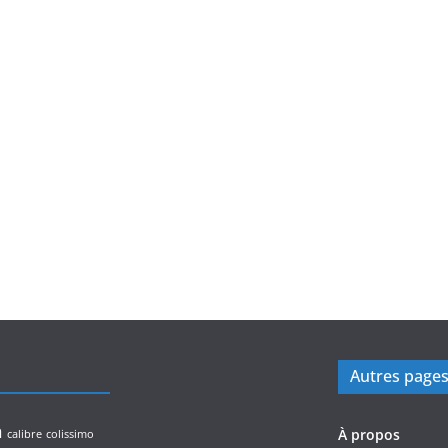
Autres page
n
À propos
calibre
colissimo