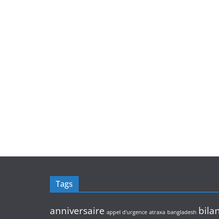
Tags
anniversaire
bila
appel d'urgence
atraxa
bangladesh