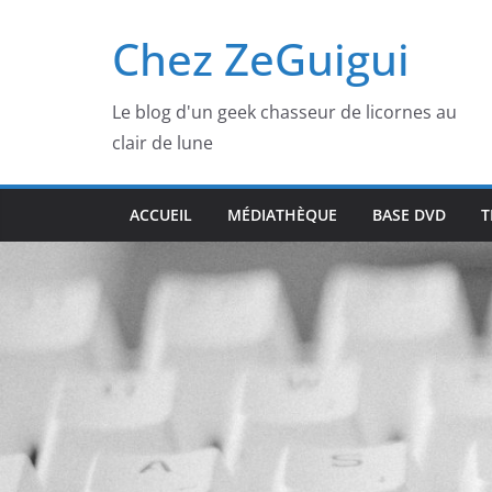
Passer
Chez ZeGuigui
au
contenu
Le blog d'un geek chasseur de licornes au
clair de lune
ACCUEIL
MÉDIATHÈQUE
BASE DVD
T