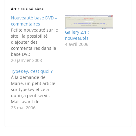
Articles similaires
Nouveauté base DVD –
commentaires
Petite nouveauté sur le
Gallery 2.1 :
site : la possibilité
nouveautés
d'ajouter des
4 avril 2006
commentaires dans la
base DVD.
20 janvier 2008
TypeKey, c’est quoi ?
À la demande de
Marie, un petit article
sur typekey et ce à
quoi ça peut servir.
Mais avant de
commencer j'ai besoin
23 mai 2006
de présenter deux trois
bricoles. Comme vous
le savez probablement,
il existe plusieurs