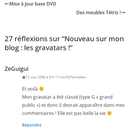
façons d'avoir un blog :
Mise à jour base DVD
La première, la plus
Des meubles Tétris !
simple aussi, consiste
à s'inscrire…
27 réflexions sur “
Nouveau sur mon
blog : les gravatars !
”
ZeGuigui
12 mai 2006 à 8 h 17 min
Permalien
Et voilà
Mon gravatar a été classé (type G « grand
public ») et donc il devrait apparaître dans mes
commentaires ! Elle est pas belle la vie
Répondre