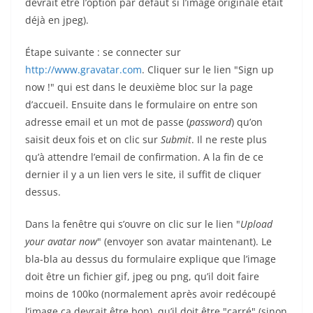
devrait être l’option par défaut si l’image originale était
déjà en jpeg).
Étape suivante : se connecter sur
http://www.gravatar.com
. Cliquer sur le lien "Sign up
now !" qui est dans le deuxième bloc sur la page
d’accueil. Ensuite dans le formulaire on entre son
adresse email et un mot de passe (
password
) qu’on
saisit deux fois et on clic sur
Submit
. Il ne reste plus
qu’à attendre l’email de confirmation. A la fin de ce
dernier il y a un lien vers le site, il suffit de cliquer
dessus.
Dans la fenêtre qui s’ouvre on clic sur le lien "
Upload
your avatar now
" (envoyer son avatar maintenant). Le
bla-bla au dessus du formulaire explique que l’image
doit être un fichier gif, jpeg ou png, qu’il doit faire
moins de 100ko (normalement après avoir redécoupé
l’image ça devrait être bon), qu’il doit être "carré" (sinon