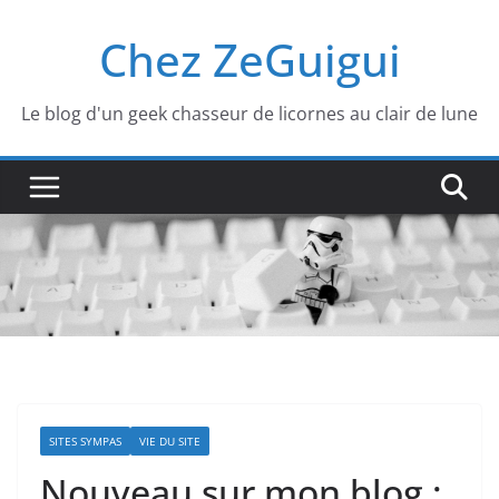
Passer
Chez ZeGuigui
au
contenu
Le blog d'un geek chasseur de licornes au clair de lune
SITES SYMPAS
VIE DU SITE
Nouveau sur mon blog :