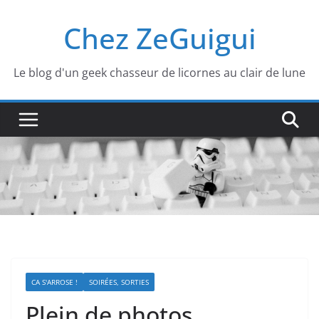
Passer
Chez ZeGuigui
au
contenu
Le blog d'un geek chasseur de licornes au clair de lune
CA S'ARROSE !
SOIRÉES, SORTIES
Plein de photos