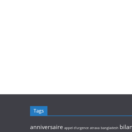
Tags
anniversaire
bila
appel d'urgence
atraxa
bangladesh