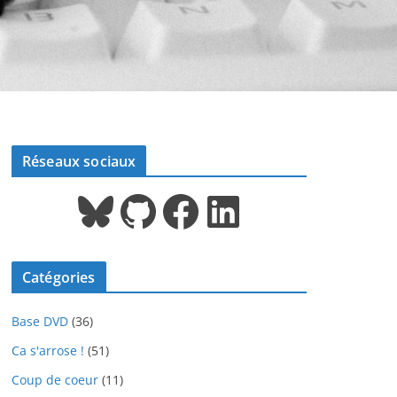
Réseaux sociaux
Bluesky
GitHub
Facebook
LinkedIn
Catégories
Base DVD
(36)
Ca s'arrose !
(51)
Coup de coeur
(11)