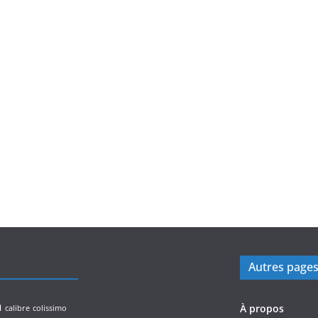
Autres page
n
À propos
calibre
colissimo