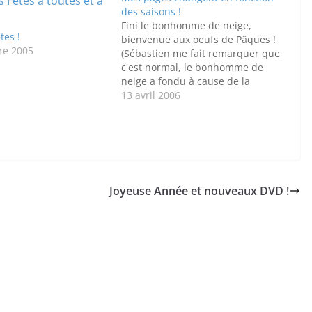
des saisons !
Fini le bonhomme de neige,
tes !
bienvenue aux oeufs de Pâques !
re 2005
(Sébastien me fait remarquer que
c'est normal, le bonhomme de
neige a fondu à cause de la
bougie... damned les chocolats
13 avril 2006
sont AUSSI au dessus de la
bougie, va falloir les manger vite
!)En fait j'avais mis cette
possibilité il…
Joyeuse Année et nouveaux DVD !