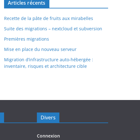
Articles récents
Recette de la pâte de fruits aux mirabelles
Suite des migrations – nextcloud et subversion
Premières migrations
Mise en place du nouveau serveur
Migration d’infrastructure auto-hébergée :
inventaire, risques et architecture cible
s
Divers
Connexion