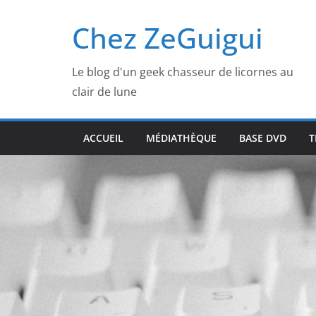
Passer
Chez ZeGuigui
au
contenu
Le blog d'un geek chasseur de licornes au
clair de lune
ACCUEIL
MÉDIATHÈQUE
BASE DVD
T