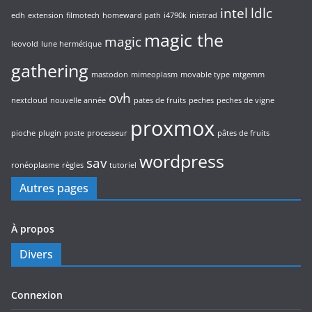
intel
ldlc
edh
extension
filmotech
homeward path
i4790k
inistrad
magic the
magic
leovold
lune hermétique
gathering
mastodon
mimeoplasm
movable type
mtgemm
ovh
nextcloud
nouvelle année
pates de fruits
peches
peches de vigne
proxmox
pioche
plugin
poste
processeur
pâtes de fruits
wordpress
sav
ronéoplasme
règles
tutoriel
Autres pages
À propos
Divers
Connexion