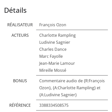
Détails
RÉALISATEUR
François Ozon
ACTEURS
Charlotte Rampling
Ludivine Sagnier
Charles Dance
Marc Fayolle
Jean-Marie Lamour
Mireille Mossé
BONUS
Commentaire audio de {R:François
Ozon}, {A:Charlotte Rampling} et
{A:Ludivine Sagnier}
RÉFÉRENCE
3388334508575