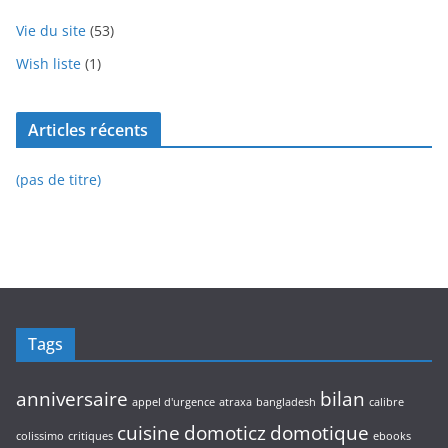
Vie du site
(53)
Wish liste
(1)
Articles récents
(pas de titre)
Tags
anniversaire
bilan
appel d'urgence
atraxa
bangladesh
calibre
cuisine
domoticz
domotique
colissimo
critiques
ebooks