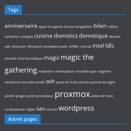
Tags
anniversaire
bilan
appel d'urgence
atraxa
bangladesh
calibre
cuisine
domoticz
domotique
colissimo
critiques
ebooks
intel
ldlc
edh
extension
filmotech
homeward path
i4790k
inistrad
magic the
magic
leovold
lune hermétique
gathering
mastodon
mimeoplasm
movable type
mtgemm
ovh
nextcloud
nouvelle année
pates de fruits
peches
peches de vigne
proxmox
pioche
plugin
poste
processeur
pâtes de fruits
wordpress
sav
ronéoplasme
règles
tutoriel
Autres pages