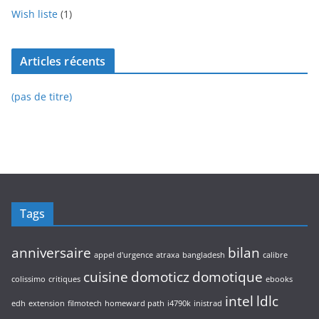
Wish liste
(1)
Articles récents
(pas de titre)
Tags
anniversaire
bilan
appel d'urgence
atraxa
bangladesh
calibre
cuisine
domoticz
domotique
colissimo
critiques
ebooks
intel
ldlc
edh
extension
filmotech
homeward path
i4790k
inistrad