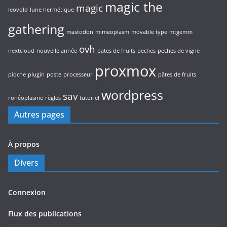
magic the
magic
leovold
lune hermétique
gathering
mastodon
mimeoplasm
movable type
mtgemm
ovh
nextcloud
nouvelle année
pates de fruits
peches
peches de vigne
proxmox
pioche
plugin
poste
processeur
pâtes de fruits
wordpress
sav
ronéoplasme
règles
tutoriel
Autres pages
À propos
Divers
Connexion
Flux des publications