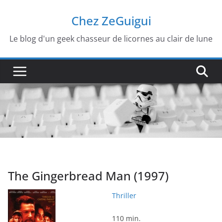
Passer
Chez ZeGuigui
au
contenu
Le blog d'un geek chasseur de licornes au clair de lune
The Gingerbread Man (1997)
Thriller
110 min.