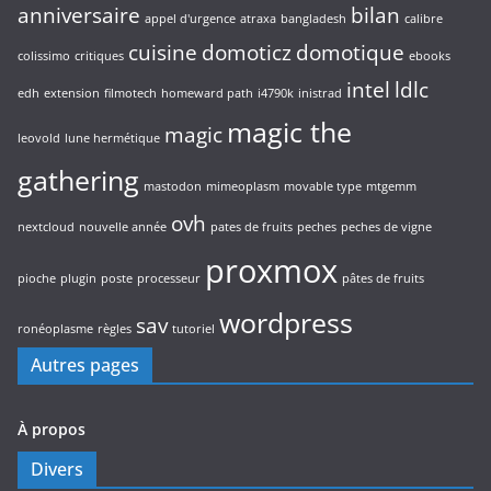
anniversaire
bilan
appel d'urgence
atraxa
bangladesh
calibre
cuisine
domoticz
domotique
colissimo
critiques
ebooks
intel
ldlc
edh
extension
filmotech
homeward path
i4790k
inistrad
magic the
magic
leovold
lune hermétique
gathering
mastodon
mimeoplasm
movable type
mtgemm
ovh
nextcloud
nouvelle année
pates de fruits
peches
peches de vigne
proxmox
pioche
plugin
poste
processeur
pâtes de fruits
wordpress
sav
ronéoplasme
règles
tutoriel
Autres pages
À propos
Divers