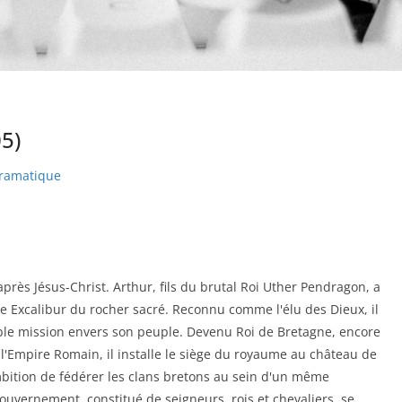
05)
ramatique
 après Jésus-Christ. Arthur, fils du brutal Roi Uther Pendragon, a
ue Excalibur du rocher sacré. Reconnu comme l'élu des Dieux, il
oble mission envers son peuple. Devenu Roi de Bretagne, encore
l'Empire Romain, il installe le siège du royaume au château de
mbition de fédérer les clans bretons au sein d'un même
uvernement, constitué de seigneurs, rois et chevaliers, se