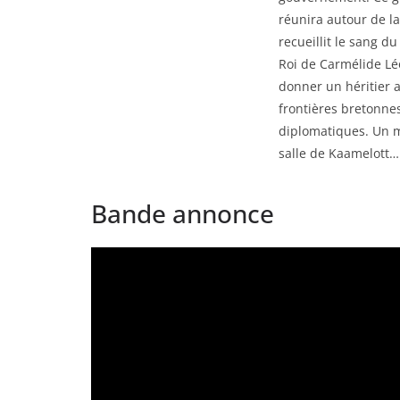
réunira autour de la
recueillit le sang du
Roi de Carmélide Léo
donner un héritier a
frontières bretonnes
diplomatiques. Un ma
salle de Kaamelott…
Bande annonce
Lecteur
vidéo