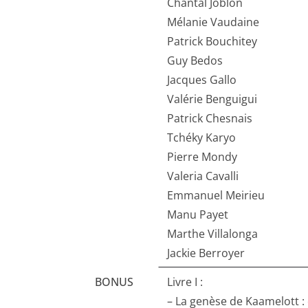
Chantal Joblon
Mélanie Vaudaine
Patrick Bouchitey
Guy Bedos
Jacques Gallo
Valérie Benguigui
Patrick Chesnais
Tchéky Karyo
Pierre Mondy
Valeria Cavalli
Emmanuel Meirieu
Manu Payet
Marthe Villalonga
Jackie Berroyer
BONUS
Livre I :
– La genèse de Kaamelott : 