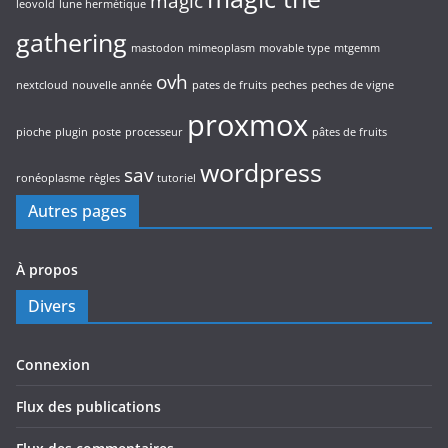
magic
leovold
lune hermétique
gathering
mastodon
mimeoplasm
movable type
mtgemm
ovh
nextcloud
nouvelle année
pates de fruits
peches
peches de vigne
proxmox
pioche
plugin
poste
processeur
pâtes de fruits
wordpress
sav
ronéoplasme
règles
tutoriel
Autres pages
À propos
Divers
Connexion
Flux des publications