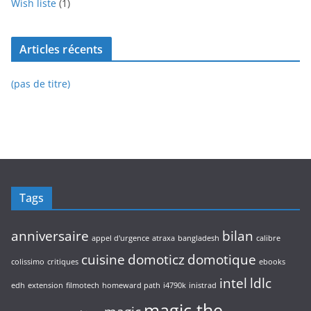
Wish liste
(1)
Articles récents
(pas de titre)
Tags
anniversaire
bilan
appel d'urgence
atraxa
bangladesh
calibre
cuisine
domoticz
domotique
colissimo
critiques
ebooks
intel
ldlc
edh
extension
filmotech
homeward path
i4790k
inistrad
magic the