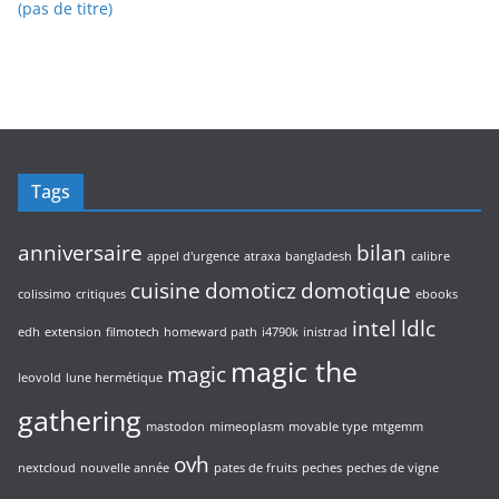
(pas de titre)
Tags
anniversaire
bilan
appel d'urgence
atraxa
bangladesh
calibre
cuisine
domoticz
domotique
colissimo
critiques
ebooks
intel
ldlc
edh
extension
filmotech
homeward path
i4790k
inistrad
magic the
magic
leovold
lune hermétique
gathering
mastodon
mimeoplasm
movable type
mtgemm
ovh
nextcloud
nouvelle année
pates de fruits
peches
peches de vigne