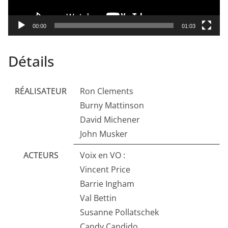
00:00
01:03
Détails
RÉALISATEUR
Ron Clements
Burny Mattinson
David Michener
John Musker
ACTEURS
Voix en VO :
Vincent Price
Barrie Ingham
Val Bettin
Susanne Pollatschek
Candy Candido