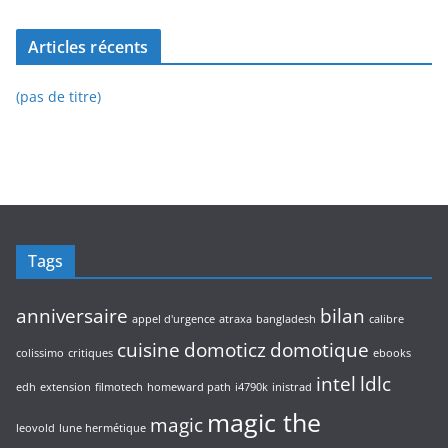
Articles récents
(pas de titre)
Tags
anniversaire
bilan
appel d'urgence
atraxa
bangladesh
calibre
cuisine
domoticz
domotique
colissimo
critiques
ebooks
intel
ldlc
edh
extension
filmotech
homeward path
i4790k
inistrad
magic the
magic
leovold
lune hermétique