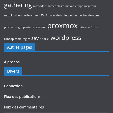
gathering
mastodon
mimeoplasm
movable type
mtgemm
ovh
nextcloud
nouvelle année
pates de fruits
peches
peches de vigne
proxmox
pioche
plugin
poste
processeur
pâtes de fruits
wordpress
sav
ronéoplasme
règles
tutoriel
Autres pages
À propos
Divers
Connexion
Flux des publications
Flux des commentaires