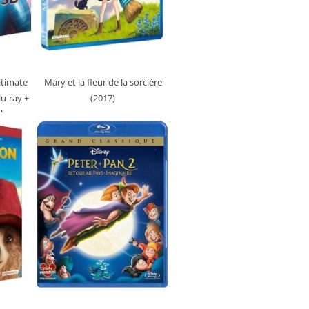
ltimate
Mary et la fleur de la sorcière
lu-ray +
(2017)
le