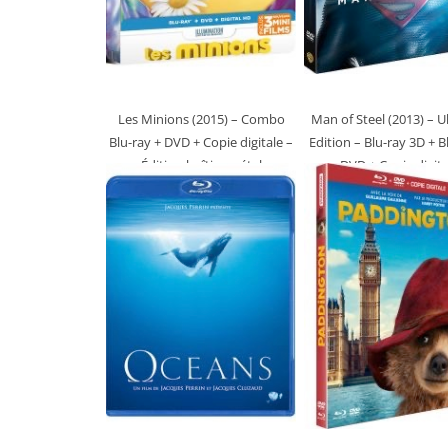
Les Minions (2015)
– Combo
Man of Steel (2013)
– U
Blu-ray + DVD + Copie digitale –
Edition – Blu-ray 3D + B
Édition boîtier métal
DVD + Copie digita