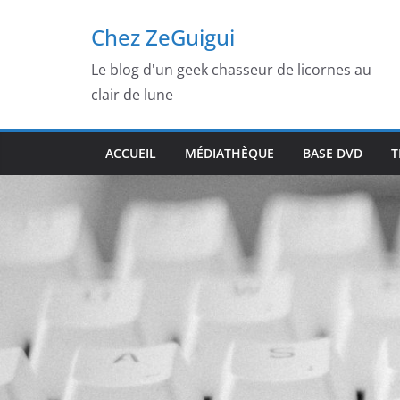
Passer
Chez ZeGuigui
au
contenu
Le blog d'un geek chasseur de licornes au
clair de lune
ACCUEIL
MÉDIATHÈQUE
BASE DVD
T