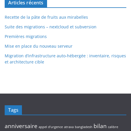
Articles récents
Recette de la pâte de fruits aux mirabelles
Suite des migrations – nextcloud et subversion
Premières migrations
Mise en place du nouveau serveur
Migration d’infrastructure auto-hébergée : inventaire, risques
et architecture cible
Tags
anniversaire
bilan
appel d'urgence
atraxa
bangladesh
calibre