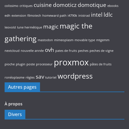
cuisine
domoticz
domotique
colissimo
critiques
ebooks
intel
ldlc
edh
extension
filmotech
homeward path
i4790k
inistrad
magic the
magic
leovold
lune hermétique
gathering
mastodon
mimeoplasm
movable type
mtgemm
ovh
nextcloud
nouvelle année
pates de fruits
peches
peches de vigne
proxmox
pioche
plugin
poste
processeur
pâtes de fruits
wordpress
sav
ronéoplasme
règles
tutoriel
Autres pages
À propos
Divers