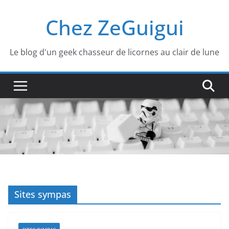
Passer
Chez ZeGuigui
au
contenu
Le blog d'un geek chasseur de licornes au clair de lune
Sites sympas