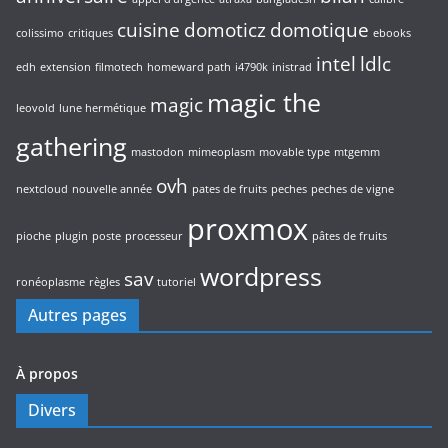
cuisine
domoticz
domotique
colissimo
critiques
ebooks
intel
ldlc
edh
extension
filmotech
homeward path
i4790k
inistrad
magic the
magic
leovold
lune hermétique
gathering
mastodon
mimeoplasm
movable type
mtgemm
ovh
nextcloud
nouvelle année
pates de fruits
peches
peches de vigne
proxmox
pioche
plugin
poste
processeur
pâtes de fruits
wordpress
sav
ronéoplasme
règles
tutoriel
Autres pages
À propos
Divers