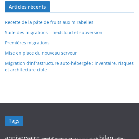
Articles récents
Recette de la pâte de fruits aux mirabelles
Suite des migrations – nextcloud et subversion
Premières migrations
Mise en place du nouveau serveur
Migration d’infrastructure auto-hébergée : inventaire, risques
et architecture cible
Tags
anniversaire
bilan
appel d'urgence
atraxa
bangladesh
calibre