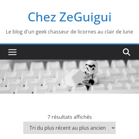
Passer
Chez ZeGuigui
au
contenu
Le blog d'un geek chasseur de licornes au clair de lune
T
7 résultats affichés
r
i