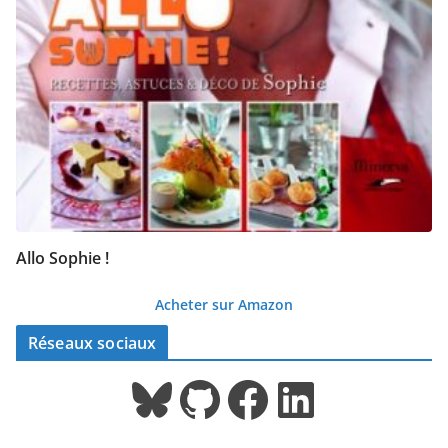
Allo Sophie !
Acheter sur Amazon
Réseaux sociaux
Bluesky
GitHub
Facebook
LinkedIn