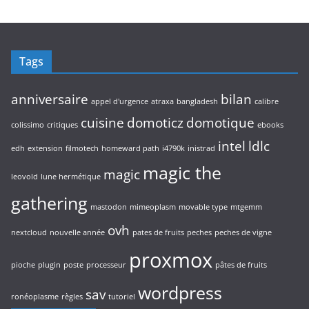
Tags
anniversaire
bilan
appel d'urgence
atraxa
bangladesh
calibre
cuisine
domoticz
domotique
colissimo
critiques
ebooks
intel
ldlc
edh
extension
filmotech
homeward path
i4790k
inistrad
magic the
magic
leovold
lune hermétique
gathering
mastodon
mimeoplasm
movable type
mtgemm
ovh
nextcloud
nouvelle année
pates de fruits
peches
peches de vigne
proxmox
pioche
plugin
poste
processeur
pâtes de fruits
wordpress
sav
ronéoplasme
règles
tutoriel