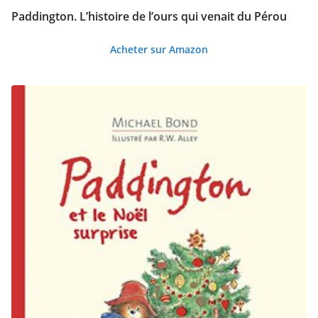
l
Paddington. L’histoire de l’ours qui venait du Pérou
u
s
Acheter sur Amazon
a
n
c
i
e
n