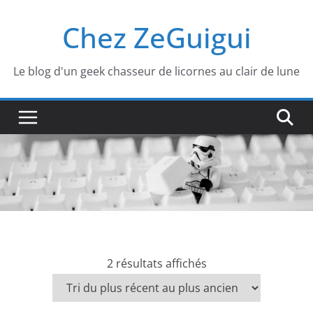
Passer
Chez ZeGuigui
au
contenu
Le blog d'un geek chasseur de licornes au clair de lune
T
2 résultats affichés
r
i