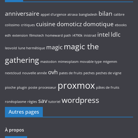
anniversaire
bilan
appel d'urgence
atraxa
bangladesh
calibre
cuisine
domoticz
domotique
colissimo
critiques
ebooks
intel
ldlc
edh
extension
filmotech
homeward path
i4790k
inistrad
magic the
magic
leovold
lune hermétique
gathering
mastodon
mimeoplasm
movable type
mtgemm
ovh
nextcloud
nouvelle année
pates de fruits
peches
peches de vigne
proxmox
pioche
plugin
poste
processeur
pâtes de fruits
wordpress
sav
ronéoplasme
règles
tutoriel
Autres pages
À propos