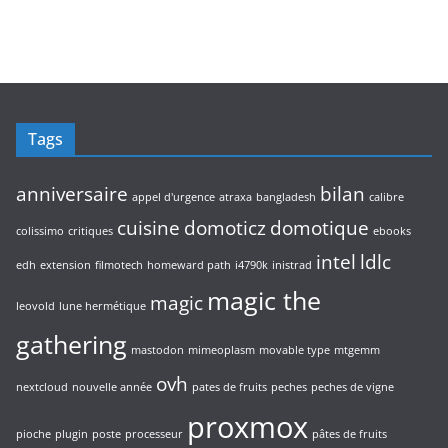
Tags
anniversaire
bilan
appel d'urgence
atraxa
bangladesh
calibre
cuisine
domoticz
domotique
colissimo
critiques
ebooks
intel
ldlc
edh
extension
filmotech
homeward path
i4790k
inistrad
magic the
magic
leovold
lune hermétique
gathering
mastodon
mimeoplasm
movable type
mtgemm
ovh
nextcloud
nouvelle année
pates de fruits
peches
peches de vigne
proxmox
pioche
plugin
poste
processeur
pâtes de fruits