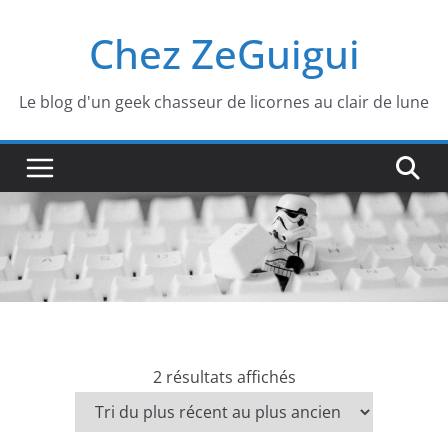
Passer
Chez ZeGuigui
au
contenu
Le blog d'un geek chasseur de licornes au clair de lune
T
2 résultats affichés
r
i