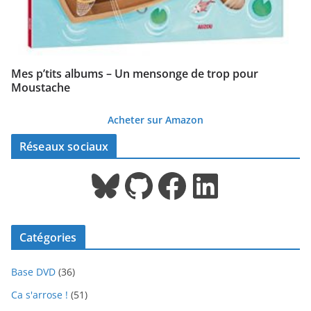
Mes p’tits albums – Un mensonge de trop pour
Moustache
Acheter sur Amazon
Réseaux sociaux
Bluesky
GitHub
Facebook
LinkedIn
Catégories
Base DVD
(36)
Ca s'arrose !
(51)