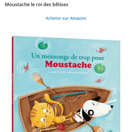
l
Moustache le roi des bêtises
u
Acheter sur Amazon
s
a
n
c
i
e
n