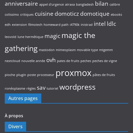
anniversaire
bilan
appel d'urgence
atraxa
bangladesh
calibre
cuisine
domoticz
domotique
colissimo
critiques
ebooks
intel
ldlc
edh
extension
filmotech
homeward path
i4790k
inistrad
magic the
magic
leovold
lune hermétique
gathering
mastodon
mimeoplasm
movable type
mtgemm
ovh
nextcloud
nouvelle année
pates de fruits
peches
peches de vigne
proxmox
pioche
plugin
poste
processeur
pâtes de fruits
wordpress
sav
ronéoplasme
règles
tutoriel
Autres pages
À propos
Divers