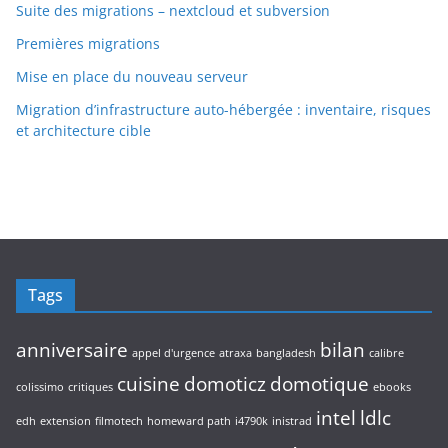
Suite des migrations – nextcloud et subversion
Premières migrations
Mise en place du nouveau serveur
Migration d’infrastructure auto-hébergée : inventaire, risques
et architecture cible
Tags
anniversaire
bilan
appel d'urgence
atraxa
bangladesh
calibre
cuisine
domoticz
domotique
colissimo
critiques
ebooks
intel
ldlc
edh
extension
filmotech
homeward path
i4790k
inistrad