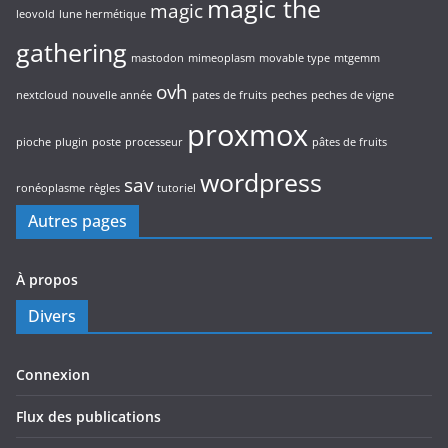
magic the
magic
leovold
lune hermétique
gathering
mastodon
mimeoplasm
movable type
mtgemm
ovh
nextcloud
nouvelle année
pates de fruits
peches
peches de vigne
proxmox
pioche
plugin
poste
processeur
pâtes de fruits
wordpress
sav
ronéoplasme
règles
tutoriel
Autres pages
À propos
Divers
Connexion
Flux des publications