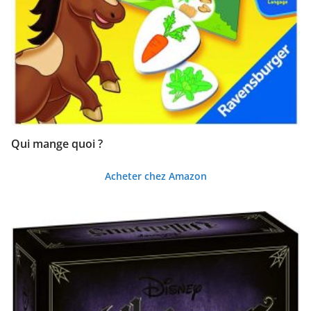
l
u
s
a
n
c
i
Qui mange quoi ?
e
n
Acheter chez Amazon