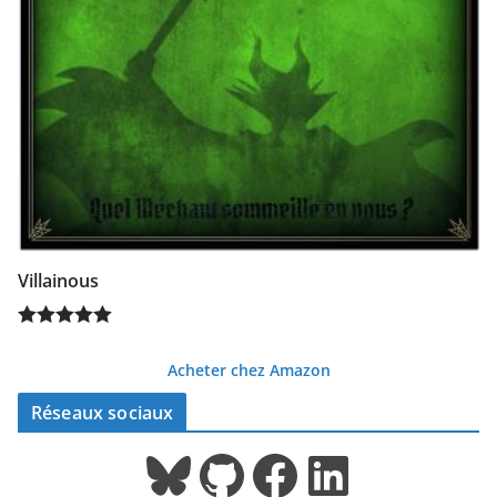
Villainous
Note
5.00
Acheter chez Amazon
sur 5
Réseaux sociaux
Bluesky
GitHub
Facebook
LinkedIn