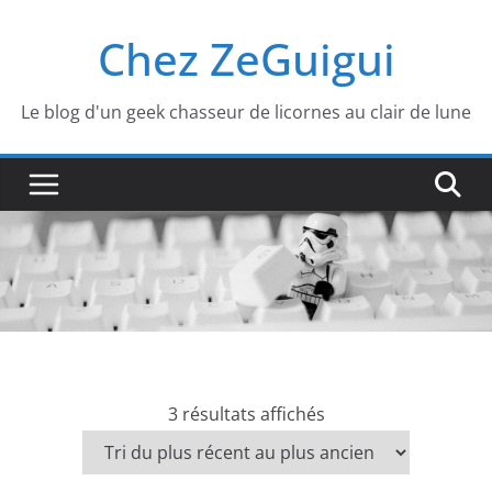
Passer
Chez ZeGuigui
au
contenu
Le blog d'un geek chasseur de licornes au clair de lune
T
3 résultats affichés
r
i