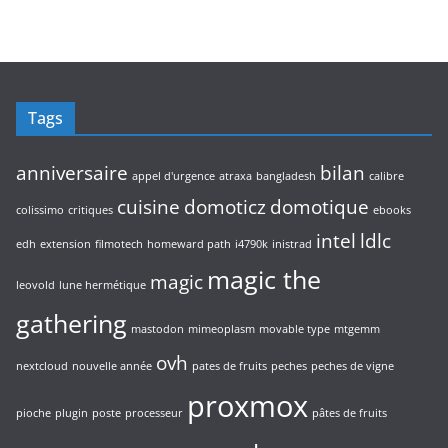
Tags
anniversaire
bilan
appel d'urgence
atraxa
bangladesh
calibre
cuisine
domoticz
domotique
colissimo
critiques
ebooks
intel
ldlc
edh
extension
filmotech
homeward path
i4790k
inistrad
magic the
magic
leovold
lune hermétique
gathering
mastodon
mimeoplasm
movable type
mtgemm
ovh
nextcloud
nouvelle année
pates de fruits
peches
peches de vigne
proxmox
pioche
plugin
poste
processeur
pâtes de fruits