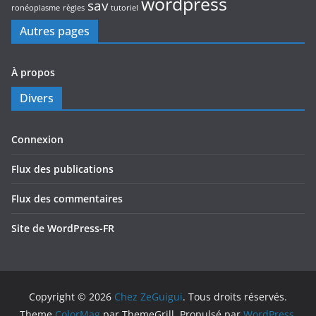
wordpress
sav
ronéoplasme
règles
tutoriel
Autres pages
À propos
Divers
Connexion
Flux des publications
Flux des commentaires
Site de WordPress-FR
Copyright © 2026
Chez ZeGuigui
. Tous droits réservés.
Theme
ColorMag
par ThemeGrill. Propulsé par
WordPress
.