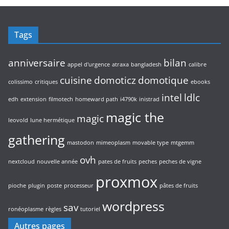
Tags
anniversaire
bilan
appel d'urgence
atraxa
bangladesh
calibre
cuisine
domoticz
domotique
colissimo
critiques
ebooks
intel
ldlc
edh
extension
filmotech
homeward path
i4790k
inistrad
magic the
magic
leovold
lune hermétique
gathering
mastodon
mimeoplasm
movable type
mtgemm
ovh
nextcloud
nouvelle année
pates de fruits
peches
peches de vigne
proxmox
pioche
plugin
poste
processeur
pâtes de fruits
wordpress
sav
ronéoplasme
règles
tutoriel
Autres pages