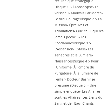
reculée que stratégique…
Disque 1 :- l'Apocalypse- Le
Vaisseau- Mauvais Par'March-
Le Vrai CourageDisque 2 :- La
Mission- Épreuves et
Tribulations- Que celui qui n'a
jamais pêché…- Les
CondamnésDisque 3 :-
L'Ascension- Extase- Les
Ténèbres et la Lumière-
NaissancesDisque 4 :- Pour
l'Uniforme- À l'ombre du
Purgatoire- À la lumière de
l'enfer- Docteur Bashir je
présume ?Disque 5 :- Une
simple enquête- Les Affaires
sont les Affaires- Les Liens du
Sang et de l'Eau- Chants