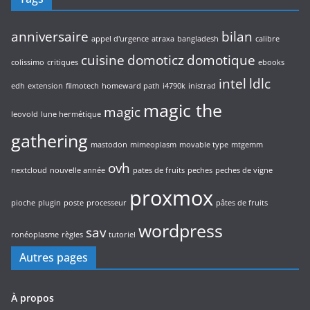
anniversaire
bilan
appel d'urgence
atraxa
bangladesh
calibre
cuisine
domoticz
domotique
colissimo
critiques
ebooks
intel
ldlc
edh
extension
filmotech
homeward path
i4790k
inistrad
magic the
magic
leovold
lune hermétique
gathering
mastodon
mimeoplasm
movable type
mtgemm
ovh
nextcloud
nouvelle année
pates de fruits
peches
peches de vigne
proxmox
pioche
plugin
poste
processeur
pâtes de fruits
wordpress
sav
ronéoplasme
règles
tutoriel
Autres pages
À propos