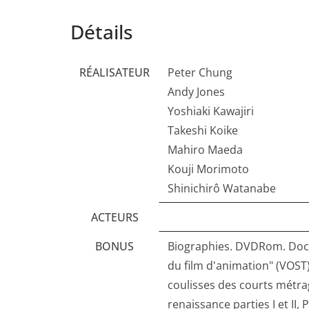
Détails
RÉALISATEUR
Peter Chung
Andy Jones
Yoshiaki Kawajiri
Takeshi Koike
Mahiro Maeda
Kouji Morimoto
Shinichirô Watanabe
ACTEURS
BONUS
Biographies. DVDRom. Docume
du film d'animation" (VOST).
coulisses des courts métr
renaissance parties I et 