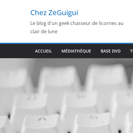
Passer
Chez ZeGuigui
au
contenu
Le blog d'un geek chasseur de licornes au
clair de lune
ACCUEIL
MÉDIATHÈQUE
BASE DVD
T