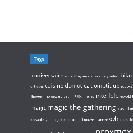
Tags
anniversaire
bila
appel d'urgence
atraxa
bangladesh
cuisine
domoticz
domotique
critiques
ebooks
intel
ldlc
filmotech
homeward path
i4790k
inistrad
leovold
magic the gathering
magic
mastodon
ovh
movable type
mtgemm
nextcloud
nouvelle année
pates de 
proxmox