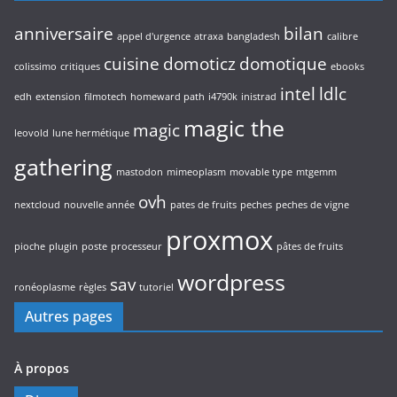
anniversaire
bilan
appel d'urgence
atraxa
bangladesh
calibre
cuisine
domoticz
domotique
colissimo
critiques
ebooks
intel
ldlc
edh
extension
filmotech
homeward path
i4790k
inistrad
magic the
magic
leovold
lune hermétique
gathering
mastodon
mimeoplasm
movable type
mtgemm
ovh
nextcloud
nouvelle année
pates de fruits
peches
peches de vigne
proxmox
pioche
plugin
poste
processeur
pâtes de fruits
wordpress
sav
ronéoplasme
règles
tutoriel
Autres pages
À propos