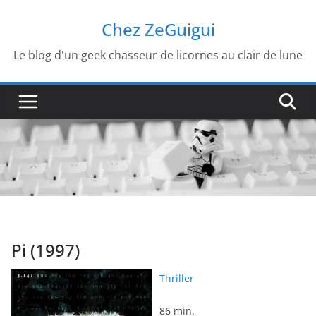
Passer
Chez ZeGuigui
au
contenu
Le blog d'un geek chasseur de licornes au clair de lune
Pi (1997)
Thriller
86 min.