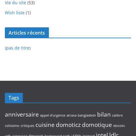
Vie du site
(53)
Wish liste
(1)
Articles récents
(pas de titre)
Tags
anniversaire
bilan
appel d'urgence
atraxa
bangladesh
calibre
cuisine
domoticz
domotique
colissimo
critiques
ebooks
intel
ldlc