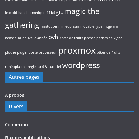
edh
extension
filmotech
homeward path
i4790k
inistrad
magic the
magic
leovold
lune hermétique
gathering
mastodon
mimeoplasm
movable type
mtgemm
ovh
nextcloud
nouvelle année
pates de fruits
peches
peches de vigne
proxmox
pioche
plugin
poste
processeur
pâtes de fruits
wordpress
sav
ronéoplasme
règles
tutoriel
Autres pages
À propos
Divers
Connexion
Flux des publications