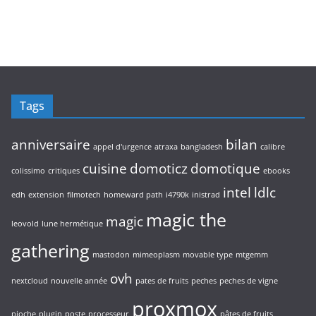
Tags
anniversaire
bilan
appel d'urgence
atraxa
bangladesh
calibre
cuisine
domoticz
domotique
colissimo
critiques
ebooks
intel
ldlc
edh
extension
filmotech
homeward path
i4790k
inistrad
magic the
magic
leovold
lune hermétique
gathering
mastodon
mimeoplasm
movable type
mtgemm
ovh
nextcloud
nouvelle année
pates de fruits
peches
peches de vigne
proxmox
pioche
plugin
poste
processeur
pâtes de fruits