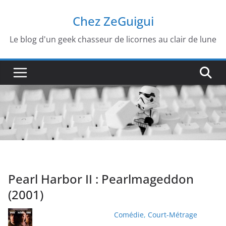
Passer
Chez ZeGuigui
au
contenu
Le blog d'un geek chasseur de licornes au clair de lune
Pearl Harbor II : Pearlmageddon
(2001)
Comédie
,
Court-Métrage