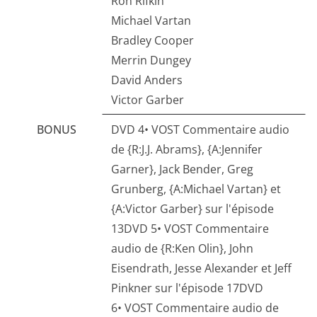
Ron Rifkin
Michael Vartan
Bradley Cooper
Merrin Dungey
David Anders
Victor Garber
BONUS
DVD 4• VOST Commentaire audio
de {R:J.J. Abrams}, {A:Jennifer
Garner}, Jack Bender, Greg
Grunberg, {A:Michael Vartan} et
{A:Victor Garber} sur l'épisode
13DVD 5• VOST Commentaire
audio de {R:Ken Olin}, John
Eisendrath, Jesse Alexander et Jeff
Pinkner sur l'épisode 17DVD
6• VOST Commentaire audio de