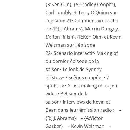
{R:Ken Olin}, {A:Bradley Cooper},
Carl Lumbly et Terry O'Quinn sur
l'épisode 21• Commentaire audio
de {R:J.J. Abrams}, Merrin Dungey,
{A:Ron Rifkin}, {R:Ken Olin} et Kevin
Weisman sur l'épisode
22• Scénario interactif• Making of
du dernier épisode de la
saison• Le look de Sydney
Bristow• 7 scènes coupées• 7
spots TV• Alias : making of du jeu
video• Bêtisier de la
saison• Interviews de Kevin et
Bean dans leur émission radio : –
{R:J.J. Abrams} – {A:Victor
Garber} – Kevin Weisman –