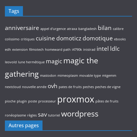
Tags
anniversaire
bilan
appel d'urgence
atraxa
bangladesh
calibre
cuisine
domoticz
domotique
colissimo
critiques
ebooks
intel
ldlc
edh
extension
filmotech
homeward path
i4790k
inistrad
magic the
magic
leovold
lune hermétique
gathering
mastodon
mimeoplasm
movable type
mtgemm
ovh
nextcloud
nouvelle année
pates de fruits
peches
peches de vigne
proxmox
pioche
plugin
poste
processeur
pâtes de fruits
wordpress
sav
ronéoplasme
règles
tutoriel
Autres pages