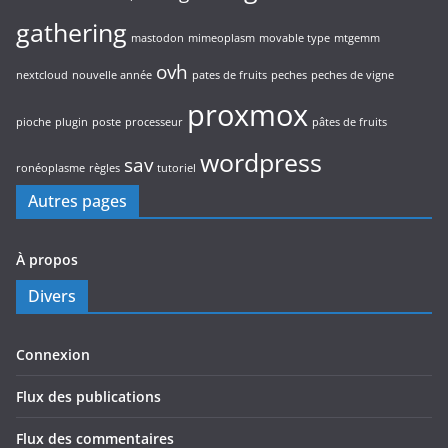
gathering
mastodon
mimeoplasm
movable type
mtgemm
ovh
nextcloud
nouvelle année
pates de fruits
peches
peches de vigne
proxmox
pioche
plugin
poste
processeur
pâtes de fruits
wordpress
sav
ronéoplasme
règles
tutoriel
Autres pages
À propos
Divers
Connexion
Flux des publications
Flux des commentaires