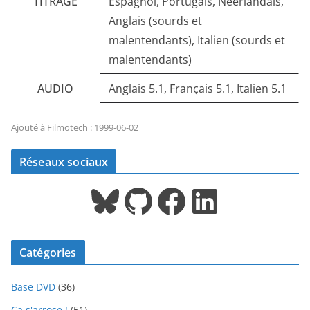
TITRAGE
Espagnol, Portugais, Néerlandais,
Anglais (sourds et
malentendants), Italien (sourds et
malentendants)
AUDIO
Anglais 5.1, Français 5.1, Italien 5.1
Ajouté à Filmotech : 1999-06-02
Réseaux sociaux
Bluesky
GitHub
Facebook
LinkedIn
Catégories
Base DVD
(36)
Ca s'arrose !
(51)