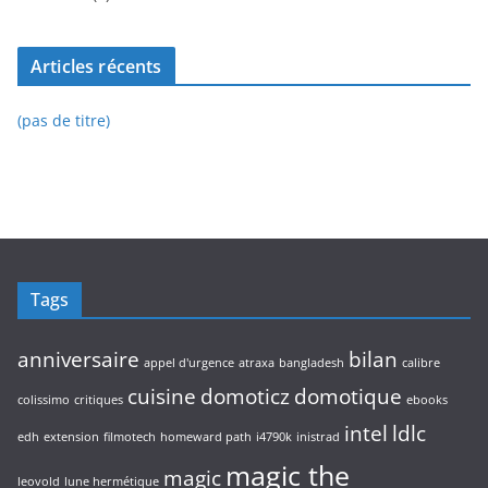
Articles récents
(pas de titre)
Tags
anniversaire
bilan
appel d'urgence
atraxa
bangladesh
calibre
cuisine
domoticz
domotique
colissimo
critiques
ebooks
intel
ldlc
edh
extension
filmotech
homeward path
i4790k
inistrad
magic the
magic
leovold
lune hermétique