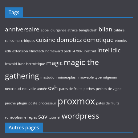
Tags
anniversaire
bilan
appel d'urgence
atraxa
bangladesh
calibre
cuisine
domoticz
domotique
colissimo
critiques
ebooks
intel
ldlc
edh
extension
filmotech
homeward path
i4790k
inistrad
magic the
magic
leovold
lune hermétique
gathering
mastodon
mimeoplasm
movable type
mtgemm
ovh
nextcloud
nouvelle année
pates de fruits
peches
peches de vigne
proxmox
pioche
plugin
poste
processeur
pâtes de fruits
wordpress
sav
ronéoplasme
règles
tutoriel
Autres pages