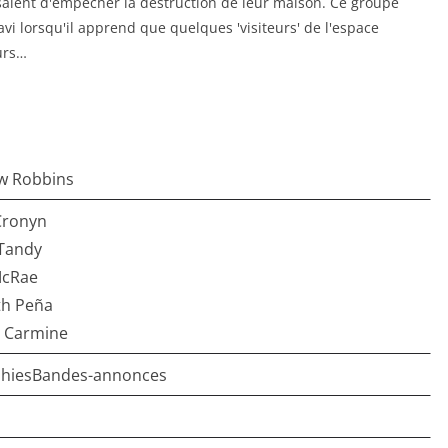
ssaient d'empêcher la destruction de leur maison. Ce groupe
ravi lorsqu'il apprend que quelques 'visiteurs' de l'espace
urs…
w Robbins
ronyn
 Tandy
McRae
th Peña
l Carmine
phiesBandes-annonces