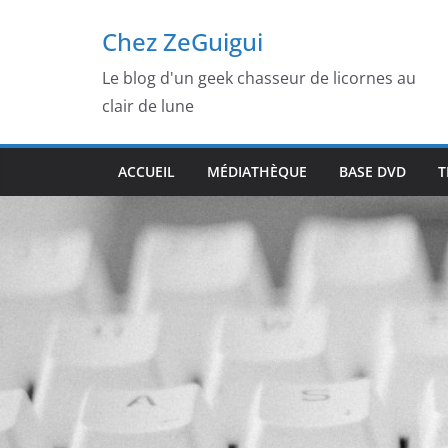
Passer
Chez ZeGuigui
au
contenu
Le blog d'un geek chasseur de licornes au
clair de lune
ACCUEIL
MÉDIATHÈQUE
BASE DVD
T