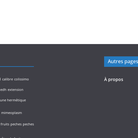
Autres page
n
À propos
calibre
colissimo
edh
extension
lune hermétique
mimeoplasm
fruits
peches
peches