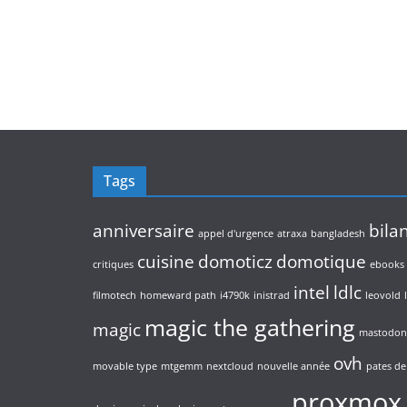
Tags
anniversaire
bila
appel d'urgence
atraxa
bangladesh
cuisine
domoticz
domotique
critiques
ebooks
intel
ldlc
filmotech
homeward path
i4790k
inistrad
leovold
magic the gathering
magic
mastodon
ovh
movable type
mtgemm
nextcloud
nouvelle année
pates de 
proxmox