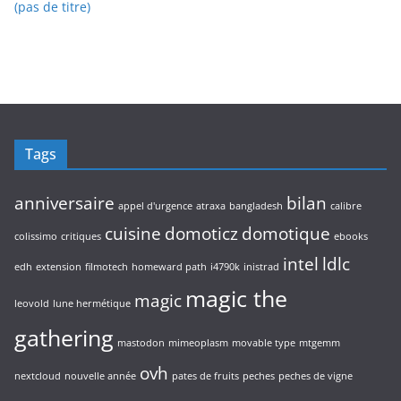
(pas de titre)
Tags
anniversaire
bilan
appel d'urgence
atraxa
bangladesh
calibre
cuisine
domoticz
domotique
colissimo
critiques
ebooks
intel
ldlc
edh
extension
filmotech
homeward path
i4790k
inistrad
magic the
magic
leovold
lune hermétique
gathering
mastodon
mimeoplasm
movable type
mtgemm
ovh
nextcloud
nouvelle année
pates de fruits
peches
peches de vigne