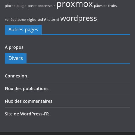
proxmox
pioche
plugin
poste
processeur
pâtes de fruits
wordpress
sav
ronéoplasme
règles
tutoriel
Autres pages
À propos
Divers
Connexion
Flux des publications
Flux des commentaires
Site de WordPress-FR